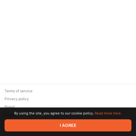
Terms of service
Privacy policy
Brand
By using the site, you agree to our cookie policy.
Read more here.
Support
© 2026 Zaya Solutions Limited. All rights reserved. All trademarks
I AGREE
are the property of their respective owners.