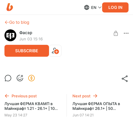
LOG IN
EN
Go to blog
Фасэр
Jun 03 15:16
SUBSCRIBE
Лучший РЕЛЬСОТРОН (RAILGUN) в
Майнкрафт 26.1 | Огромный урон за 1
Level required:
нажатие
Из Флектона
Previous post
Next post
SUBSCRIBE
Лучшая ФЕРМА КВАМП в
Лучшая ФЕРМА ОПЫТА в
Майнкрафт 1.21 - 26.1+ | 10
Майнкрафт 26.1+ | 50
000+ жабосветов в час
уровней за 10 минут
May 23 14:27
Jun 07 14:21