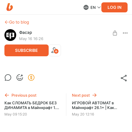
LOG IN
EN
Go to blog
Фасэр
May 16 16:26
SUBSCRIBE
Лучший СЕРНЫЙ ЛИФТ в Майнкрафт
26.2 | Туториал лифт в Майнкрафте
Level required:
Из Флектона
Previous post
Next post
SUBSCRIBE
Как СЛОМАТЬ БЕДРОК БЕЗ
ИГРОВОЙ АВТОМАТ в
ДИНАМИТА в Майнкрафт 1.16
Майнкрафт 26.1+ | Как
- 26.1+
построить механизм для
May 09 15:20
May 20 12:16
слотов в майнкрафт