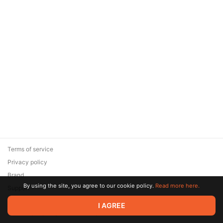
Terms of service
Privacy policy
Brand
By using the site, you agree to our cookie policy.
Read more here.
Support
© 2026 Zaya Solutions Limited. All rights reserved. All trademarks
I AGREE
are the property of their respective owners.