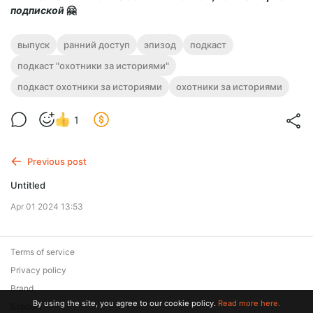
подпиской
🤗
выпуск
ранний доступ
эпизод
подкаст
подкаст "охотники за историями"
подкаст охотники за историями
охотники за историями
1
Previous post
Untitled
Apr 01 2024 13:53
Terms of service
Privacy policy
Brand
By using the site, you agree to our cookie policy.
Read more here.
Support