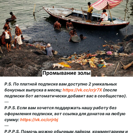
P.S. По платной подписке вам доступно 2 уникальных
бонусных выпуска в месяц:
https://vk.cc/crjr7X
(после
подписки бот автоматически добавит вас в сообщество).
—
P.P.S. Если вам хочется поддержать нашу работу без
оформления подписки, вот ссылка для донатов на любую
сумму:
https://vk.cc/crjrbj
—
P.P.P.S. Помочь можно обычным лайком, комментарием и