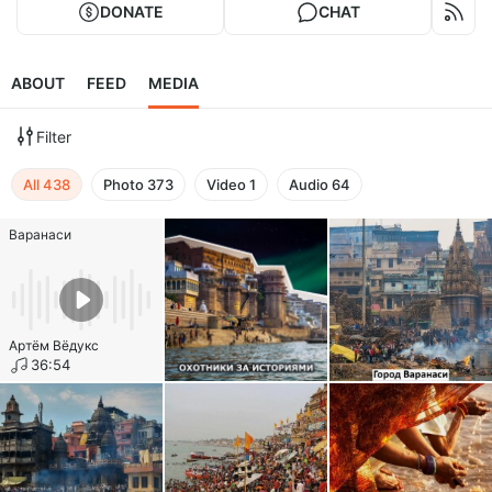
DONATE
CHAT
ABOUT
FEED
MEDIA
Filter
All
438
Photo
373
Video
1
Audio
64
Варанаси
Артём Вёдукс
36:54