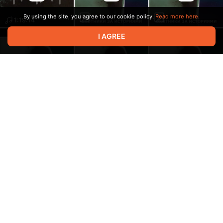
By using the site, you agree to our cookie policy.
Read more here.
1:19:14
I AGREE
Пропажа Моры
Артём Вёдукс
36:25