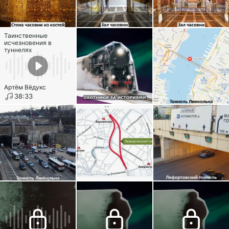
Таинственные
исчезновения в
туннелях
Артём Вёдукс
38:33