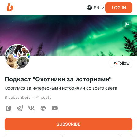
LOG IN
EN
Follow
Подкаст "Охотники за историями"
Охотимся за интересными историями со всего света
8
subscribers
71
posts
SUBSCRIBE