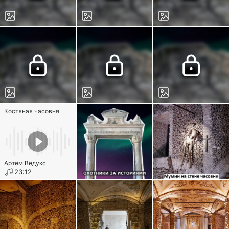
Костяная часовня
Артём Вёдукс
23:12