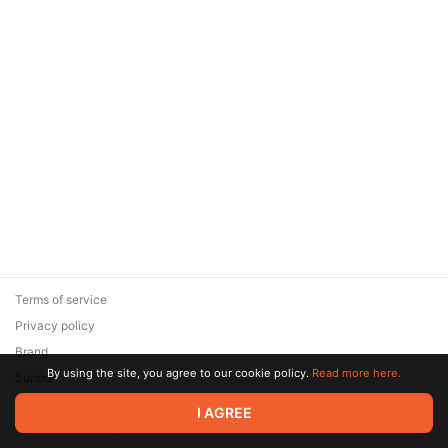
Terms of service
Privacy policy
Brand
By using the site, you agree to our cookie policy.
Read more here.
Support
© 2026 Zaya Solutions Limited. All rights reserved. All trademarks
I AGREE
are the property of their respective owners.