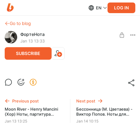
LOG IN
EN
Go to blog
ФортеНота
Jan 13 13:33
SUBSCRIBE
Мир волшебных мелодий (А. Ермолов)
Ноты для фортепиано.
Post is available after purchase
Ноты для фортепиано в формате:
BUY FOR $5.8
*.pdf - для просмотра или печати на принтере;
Previous post
Next post
*.png - для просмотра или печати на принтере;
Moon River - Henry Mancini
Бессонница (М. Цветаева) -
*.mid - МИДИ-файл
(Хор) Ноты, партитура
Виктор Попов. Ноты для
голосов, хор.
фортепиано.
Jan 13 13:25
Jan 14 10:15