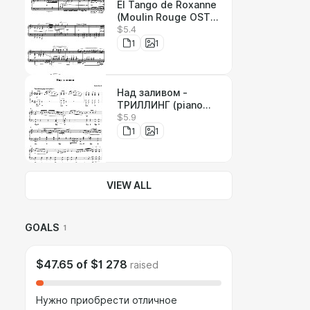
El Tango de Roxanne
(Moulin Rouge OST)
$5.4
Mariano Mores. Ноты
для фортепиано.
1
1
Над заливом -
ТРИЛЛИНГ (piano
$5.9
version). Ноты для
фортепиано.
1
1
VIEW ALL
GOALS
1
$47.65
of
$1 278
raised
Нужно приобрести отличное