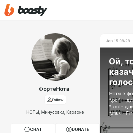
Jan 15 08:28
Ой, т
казач
голо
ФортеНота
Ноты в фо
Follow
*.pdf - д
*.xml - дл
НОТЫ, Минусовки, Караоке
*.mus - Fin
CHAT
DONATE