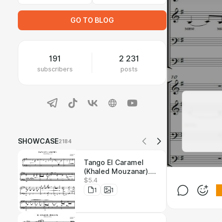
GO TO BLOG
191
2 231
subscribers
posts
SHOWCASE
2184
Tango El Caramel
(Khaled Mouzanar).
$5.4
Ноты для
фортепиано.
1
1