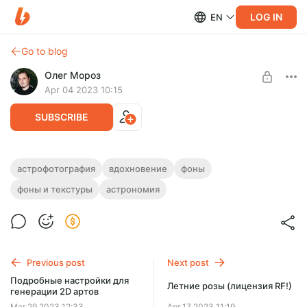
LOG IN
EN
Go to blog
Олег Мороз
Apr 04 2023 10:15
SUBSCRIBE
Комета С/2022 Е3 (ZTF) - подборка RF
астрофотография
вдохновение
фоны
фото
фоны и текстуры
астрономия
Level required:
Мастер
Комета ZTF (С/2022 Е3) с лицензией RF для статей, сайтов,
социальных сетей, музыкальных альбомов, видео и
UNLOCK POST
творчества
Previous post
Next post
Подробные настройки для
Летние розы (лицензия RF!)
генерации 2D артов
Mar 29 2023 12:33
Apr 17 2023 11:19