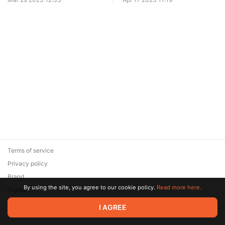
Terms of service
Privacy policy
Brand
By using the site, you agree to our cookie policy.
Read more here.
Support
© 2026 Zaya Solutions Limited. All rights reserved. All trademarks
I AGREE
are the property of their respective owners.