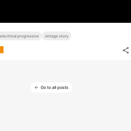
electrical progressive
vintage story
Go to all posts