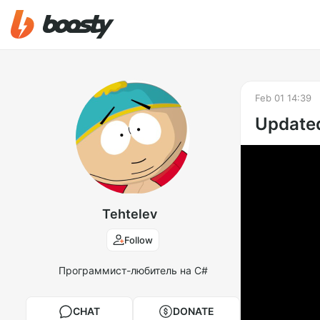
Feb 01 14:39
Updated
Tehtelev
Follow
Программист-любитель на C#
CHAT
DONATE