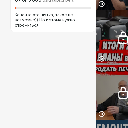
67
of
5 000
paid subscribers
Конечно это шутка, такое не
возможно)) Но к этому нужно
стремиться!