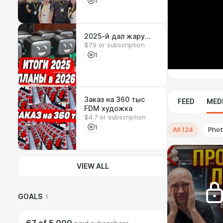
помогает
1
заработать?
2025-й дал жару...
$7.9 or subscription
1
Заказ на 360 тыс
FEED
MED
FDM художка
$4.7 or subscription
1
All
124
Pho
VIEW ALL
GOALS
1