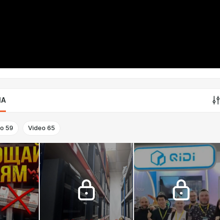
IA
to
59
Video
65