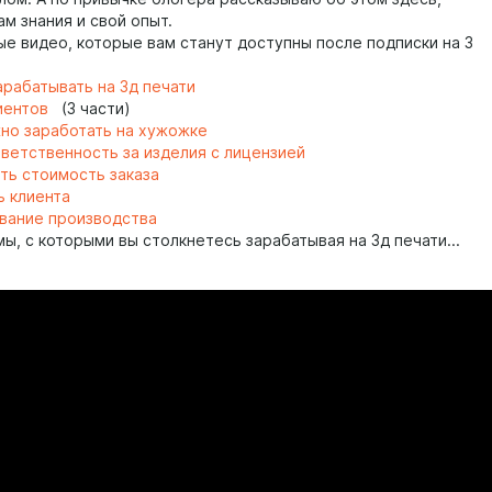
ам знания и свой опыт.
ые видео, которые вам станут доступны после подписки на 3
арабатывать на 3д печати
лиентов
(3 части)
но заработать на хужожке
тветственность за изделия с лицензией
ать стоимость заказа
ь клиента
вание производства
ы, с которыми вы столкнетесь зарабатывая на 3д печати...