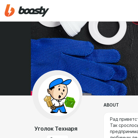
ABOUT
Рад приветс
Так срослось
Уголок Технаря
предпринима
любимым дел