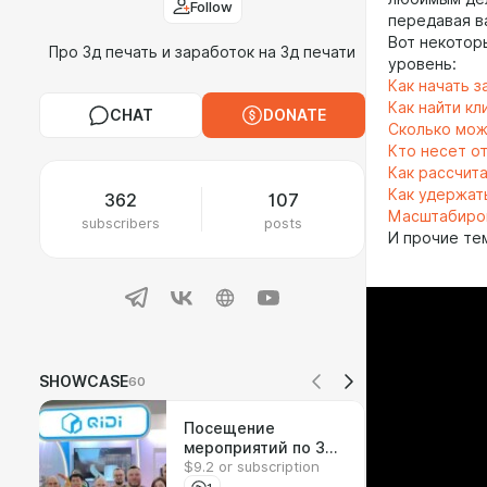
Follow
передавая в
Вот некотор
Про 3д печать и заработок на 3д печати
уровень:
Как начать з
Как найти к
CHAT
DONATE
Сколько мож
Кто несет о
Как рассчит
Как удержат
362
107
Масштабиро
subscribers
posts
И прочие тем
SHOWCASE
60
Посещение
мероприятий по 3д
$9.2 or subscription
печати, как это