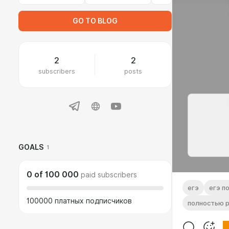
GO TO BLOG
2
2
subscribers
posts
GOALS
1
0
of
100 000
paid subscribers
егэ
егэ п
100000 платных подписчиков
полностью 