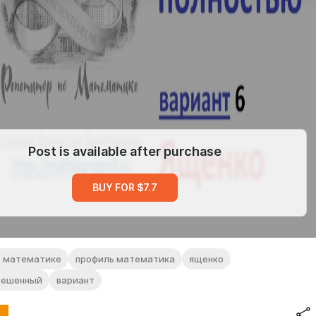
Post is available after purchase
BUY FOR $7.7
о математике
профиль математика
ященко
решенный
вариант