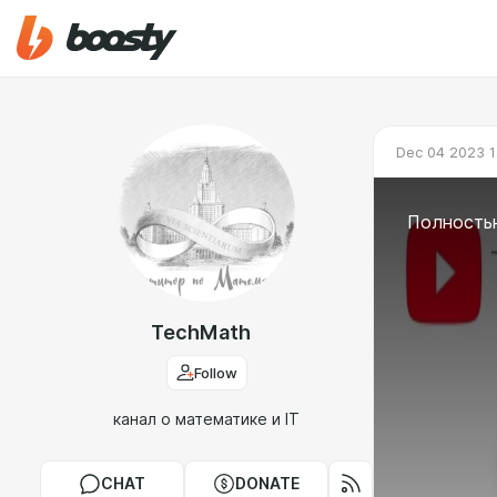
Dec 04 2023 1
Полность
TechMath
Follow
канал о математике и IT
CHAT
DONATE