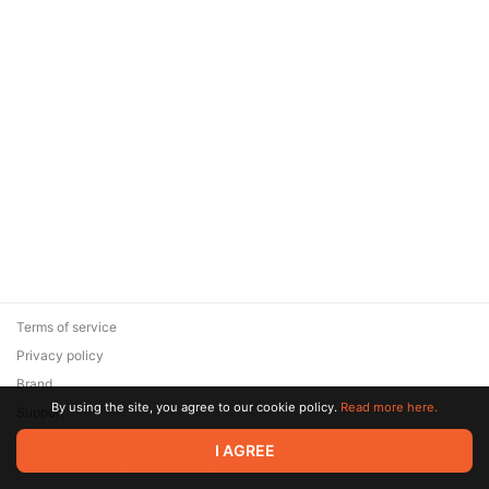
Terms of service
Privacy policy
Brand
By using the site, you agree to our cookie policy.
Read more here.
Support
© 2026 Zaya Solutions Limited. All rights reserved. All trademarks
I AGREE
are the property of their respective owners.