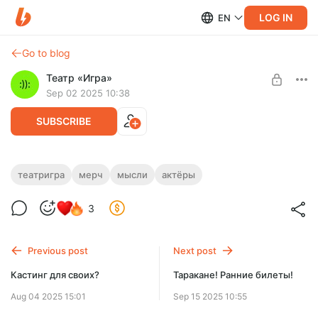
LOG IN
EN
Go to blog
Театр «Игра»
Sep 02 2025 10:38
SUBSCRIBE
Важные мысли лета 2025 :)):
театригра
мерч
мысли
актёры
Level required:
Инсайты, аффирмации, тезисы театра Игра. Оформленные
3
Тайный лайк
карточки, которые в принтер и на стену, чтобы стало
хорошо.
SUBSCRIBE
Previous post
Next post
Кастинг для своих?
Таракане! Ранние билеты!
Aug 04 2025 15:01
Sep 15 2025 10:55