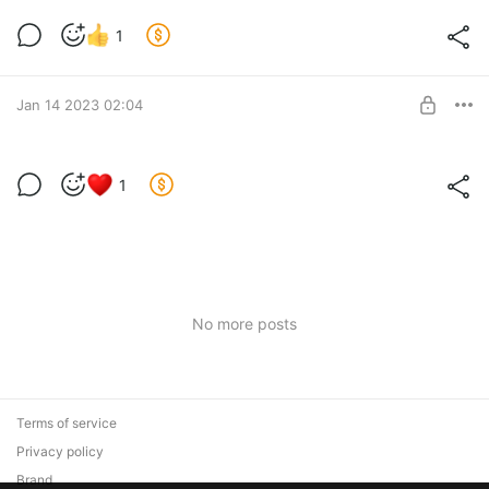
1
Jan 14 2023 02:04
Привет, Мир!
1
Level required:
Балкон
SUBSCRIBE
No more posts
Terms of service
Privacy policy
Brand