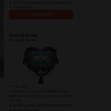
✦ Доп. материалы других комиксов
✦ Таймлапсы
SUBSCRIBE
Monk || Монах
$6.4 per month
✦ PSD files
✦ Access to exclusive, Boosty only
sketches, that I'll try to make as often
as I can
✦ NSFW content (the materials are in
a closed TG-chat)