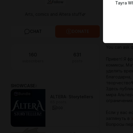
Follow
Tayra W
personal cont
to support m
Arts, comics and Altera stuff🌿
Early access 
not in the pu
CHAT
DONATE
If you have a
this post~
You can ask 
----------
160
631
Привет! Я ф
subscribers
posts
комиксы. Ма
уделять вре
благодарна,
творчество
SHOWCASE
2
Здесь публи
Bundle
мира Альтер
ALTERA: Storytellers
ограничения
65 posts
100
Если у вас 
заглянуть в
Вопросы пе