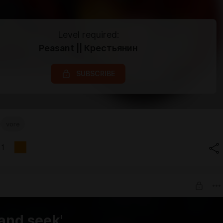
Level required:
Peasant || Крестьянин
SUBSCRIBE
vore
1
 and seek'