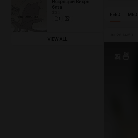
Искрящий Вихрь
база
$3.2
FEED
MED
1
1
Jul 26 14:53
VIEW ALL
🍌🍜