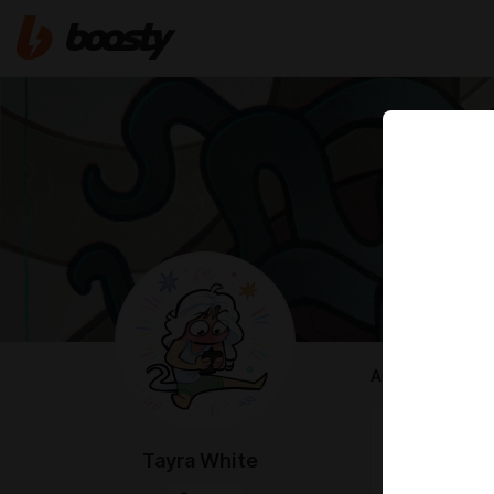
ABOUT
⠀⠀⠀⠀⠀⠀⠀
Tayra White
Hi! I'm Russi
Material supp