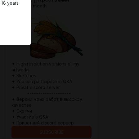
 18 years
$1.28 per month
✦ High resolution versions of my
artworks
✦ Sketches
✦ You can participate in Q&A
✦ Privat discord server
--------------------
✦ Версии моих работ в высоком
качестве
✦ Скетчи
✦ Участие в Q&A
✦ Приватный discord сервер
SUBSCRIBE