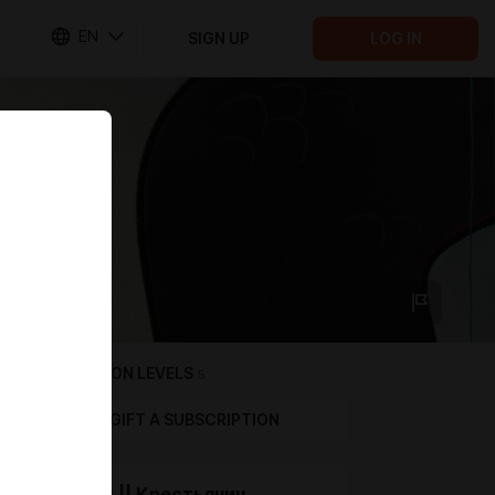
EN
SIGN UP
LOG IN
SUBSCRIPTION LEVELS
5
GIFT A SUBSCRIPTION
Peasant || Крестьянин