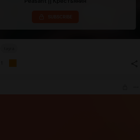
Peasant || Крестьянин
SUBSCRIBE
tayra
1