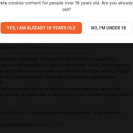
hite
creates content for people over 18 years old. Are you already
ent and not burn out. I would be grateful if you have the desire
old?
e and my art💙
to comics updates, artwork, Altera world lore, sketches that are
blic domain, and age restricted content are published here.
YES, I AM ALREADY 18 YEARS OLD
NO, I'M UNDER 18
ny questions about world lore or characters, you can check out
questions of the characters
here
:>
-----------------------------------
рилансер художник, который любит рисовать существ и
териальная поддержка сильно облегчает жизнь, помогая мне
мя для работы над личным контентом и не перегорать. Я буду
 если у вас возникнет желание поддержать меня и мое

куется ранний доступ к обновлениям комиксов, арты, лор
а, скетчи, которых нет в общем доступе, контент возрастного
.
есть вопросы по лору мира или персонажам, то вы можете
этот пост~
рсонажам можно
задать тут
:>