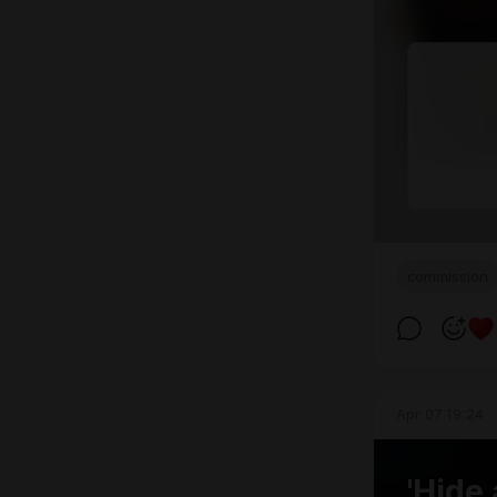
commission
Apr 07 19:24
'Hide