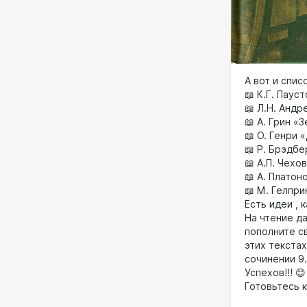
А вот и списо
📖 К.Г. Паус
📖 Л.Н. Андр
📖 А. Грин «
📖 О. Генри 
📖 Р. Брэдбе
📖 А.П. Чехо
📖 А. Плато
📖 М. Гелпри
Есть идеи , 
На чтение д
пополните с
этих текста
сочинении 9
Успехов!!! 😊
Готовьтесь 