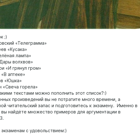
к ;)
товский «Телеграмма»
еев «Кусака»
Зелёная лампа»
«Дары волхвов»
ри «И грянул гром»
в «В аптеке»
нов «Юшка»
н «Свеча горела»
какими текстами можно пополнить этот список?:)
анных произведений вы не потратите много времени, а
вой читательский запас и подготовитесь к экзамену. Именно в
х вы найдёте множество примеров для аргументации в
.3.
к экзаменам с удовольствием:)