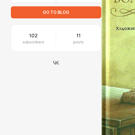
GO TO BLOG
102
11
subscribers
posts