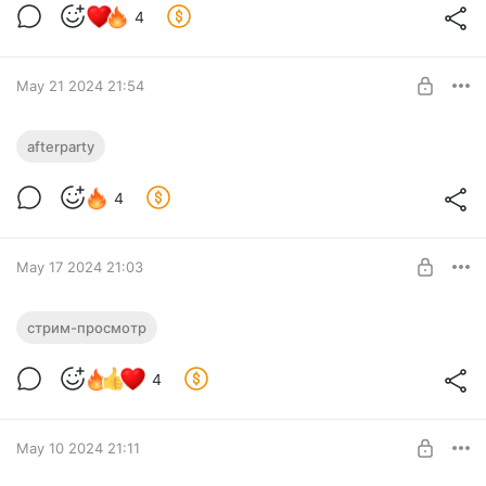
Level required:
4
Trouble Watcher
SUBSCRIBE
May 21 2024 21:54
AFTERPARTY: ЗА ДЕМОКРАТИЮ!
afterparty
Level required:
4
Trouble Watcher
SUBSCRIBE
May 17 2024 21:03
ПОСЛЕДНИЕ 3 ЭПИЗОДА «ЛЮДЕЙ ИКС
стрим-просмотр
'97»!
Level required:
4
Trouble Watcher
SUBSCRIBE
May 10 2024 21:11