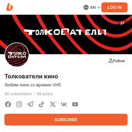
LOG IN
EN
Follow
Толкователи кино
Любим кино со времен VHS
40
subscribers
49
posts
SUBSCRIBE