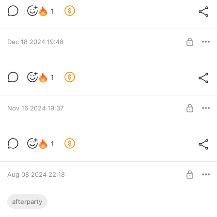
«Сорвиголова: Рожденный заново». 1 и
1
2 серия
Level required:
Trouble Watcher
SUBSCRIBE
Dec 18 2024 19:48
1
Level required:
Trouble Watcher
SUBSCRIBE
Nov 16 2024 19:37
1
Level required:
Trouble Watcher
SUBSCRIBE
Aug 08 2024 22:18
AFTERPARTY: No games
afterparty