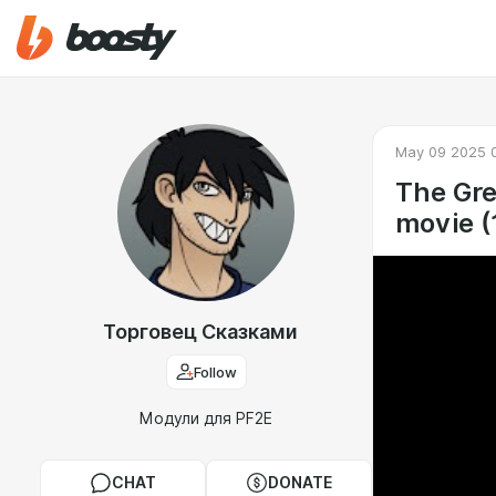
May 09 2025 
The Gre
movie (
Торговец Сказками
Follow
Модули для PF2E
CHAT
DONATE