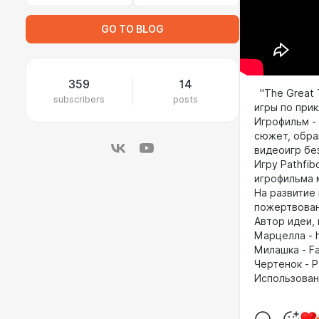
GO TO BLOG
359
14
"The Great T
subscribers
posts
игры по прик
Игрофильм - 
сюжет, обра
видеоигр бе
Игру Pathfib
игрофильма 
На развитие
пожертвова
Автор идеи, 
Марцелла - 
Милашка - F
Чертенок - P
Использованы 