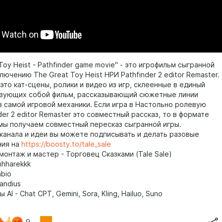
oy Heist - Pathfinder game movie" - это игрофильм сыгранной
лючению The Great Toy Heist НРИ Pathfinder 2 editor Remaster.
это кат-сцены, ролики и видео из игр, склеенные в единый
зующих собой фильм, рассказывающий сюжетные линии
з самой игровой механики. Если игра в Настольно ролевую
der 2 editor Remaster это совместный рассказ, то в формате
мы получаем совместный пересказ сыгранной игры.
 канала и идеи вы можете подписывать и делать разовые
ния на
https://boosty.to/tale_sale
монтаж и мастер - Торговец Сказками (Tale Sale)
hhharekkk
abio
andius
AI - Chat CPT, Gemini, Sora, Kling, Hailuo, Suno
9