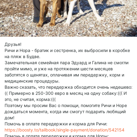
Друзья!
Ричи и Нора - братик и сестренка, их выбросили в коробке
на пляж в Будве.
Замечательная семейная пара Эдуард и Галина не смогли
пройти мимо, и уже на протяжении шести месяцев
заботятся о щенятах, оплачивая им передержку, корм и
медицинские процедуры.
Важно сказать, что передержка обходится очень недешево:
(( Примерно в 250-300 евро в месяц на одну собаку:((( И
это, не считая, корма:(((
Поэтому мы просим Вас о помощи, помогите Ричи и Норе
дождаться момента, когда им смогут подарить любящий
дом!
Помочь в оплате передержки и корма для Ричи:
https://boosty.to/tailbook/single-payment/donation/542154
Помочь в оплате передержки и корма для Норы: