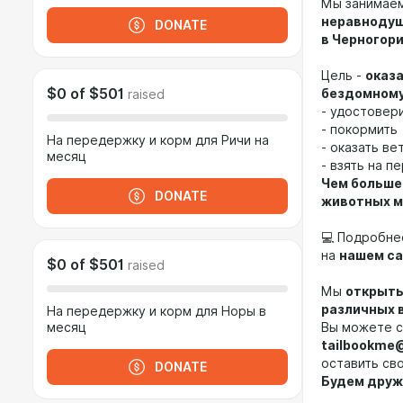
Мы занимае
неравнодуш
DONATE
в Черногори
Цель -
оказ
$0
of
$501
бездомному
raised
- удостовери
- покормить
На передержку и корм для Ричи на
- оказать в
месяц
- взять на п
Чем больше
DONATE
животных м
💻 Подробне
на
нашем с
$0
of
$501
raised
Мы
открыты
различных 
На передержку и корм для Норы в
месяц
Вы можете с
tailbookme
оставить св
DONATE
Будем друж