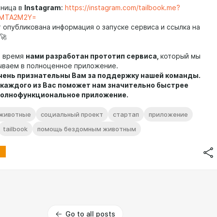
аница в
Instagram
:
https://instagram.com/tailbook.me?
yMTA2M2Y=
т опубликована информация о запуске сервиса и ссылка на
🚀
е время
нами разработан прототип сервиса,
который мы
ваем в полноценное приложение.
чень признательны Вам за поддержку нашей команды.
каждого из Вас поможет нам значительно быстрее
полнофункциональное приложение.
животные
социальный проект
стартап
приложение
tailbook
помощь бездомным животным
Go to all posts