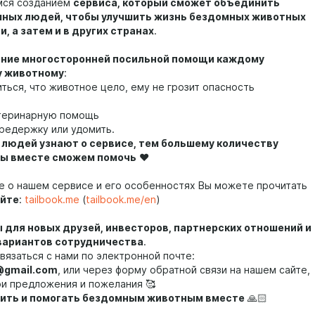
мся созданием
сервиса, который сможет объединить
ных людей, чтобы улучшить жизнь бездомных животных
и, а затем и в других странах
.
ание многосторонней посильной помощи каждому
 животному
:
ться, что животное цело, ему не грозит опасность
етеринарную помощь
ередержку или удомить.
 людей узнают о сервисе, тем большему количеству
ы вместе сможем помочь
❤️
е о нашем сервисе и его особенностях Вы можете прочитать
айте
:
tailbook.me
(
tailbook.me/en
)
 для новых друзей, инвесторов, партнерских отношений и
вариантов сотрудничества
.
вязаться с нами по электронной почте:
@gmail.com
, или через форму обратной связи на нашем сайте,
ои предложения и пожелания 🥰
ить и помогать бездомным животным вместе
🙏🏻