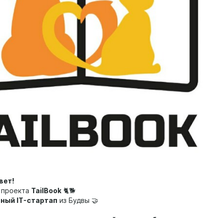
вет!
 проекта
TailBook
🐈🐕
ный IT-стартап
из Будвы 🤝