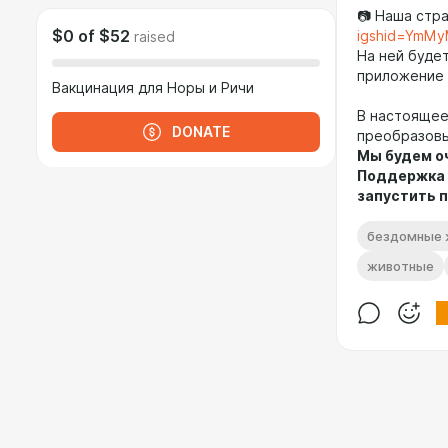
📷 Наша стр
$0
of
$52
igshid=YmM
raised
На ней буде
приложение 
Вакцинация для Норы и Ричи
В настояще
DONATE
преобразовы
Мы будем о
Поддержка 
запустить 
бездомные 
животные