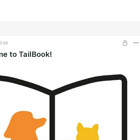
3:00
e to TailBook!