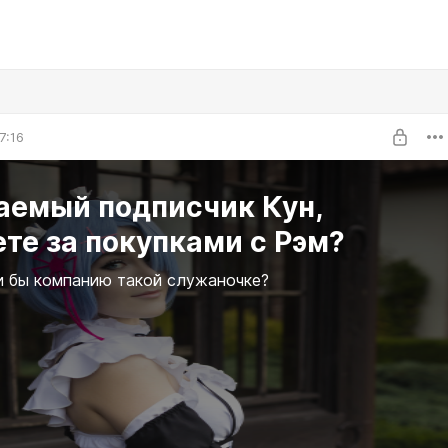
7:16
аемый подписчик Кун,
те за покупками с Рэм?
 бы компанию такой служаночке?