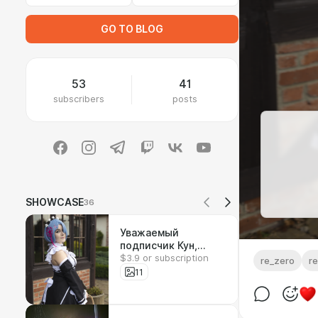
GO TO BLOG
53
41
subscribers
posts
SHOWCASE
36
Уважаемый
подписчик Кун,
$3.9 or subscription
пойдете за
re_zero
r
покупками с Рэм?
11