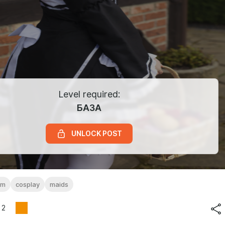
Level required:
БАЗА
UNLOCK POST
em
cosplay
maids
2