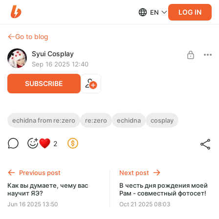
LOG IN
EN
Go to blog
Syui Cosplay
Sep 16 2025 12:40
SUBSCRIBE
Что??? Ехинда стала твоей служанкой?
echidna from re:zero
re:zero
echidna
cosplay
Level required:
Ну что, Субару кун, теперь я тебе больше нравлюсь?
2
БАЗА
Принести мой фирменный чай?
SUBSCRIBE
Previous post
Next post
Как вы думаете, чему вас
В честь дня рождения моей
научит ЯЭ?
Рам - совместный фотосет!
Jun 16 2025 13:50
Oct 21 2025 08:03