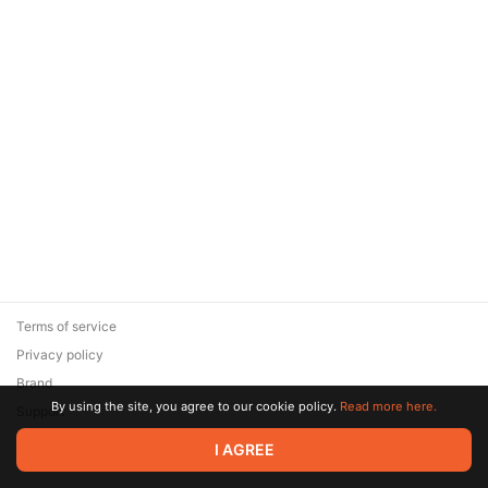
Terms of service
Privacy policy
Brand
By using the site, you agree to our cookie policy.
Read more here.
Support
© 2026 Zaya Solutions Limited. All rights reserved. All trademarks
I AGREE
are the property of their respective owners.