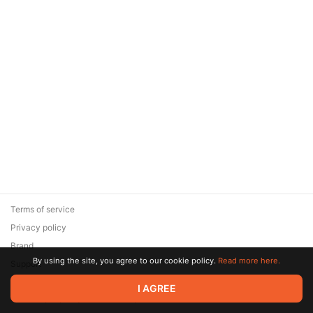
Terms of service
Privacy policy
Brand
By using the site, you agree to our cookie policy.
Read more here.
Support
© 2026 Zaya Solutions Limited. All rights reserved. All trademarks
I AGREE
are the property of their respective owners.