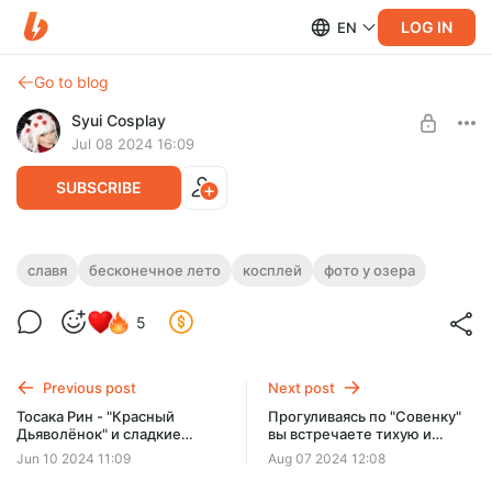
LOG IN
EN
Go to blog
Syui Cosplay
Jul 08 2024 16:09
SUBSCRIBE
Славя - если бы ты позвал ее на озеро.
славя
бесконечное лето
косплей
фото у озера
Level required:
Славя - если бы ты позвал ее на озеро.
5
РАСШИРЕНИЕ
UNLOCK POST
Previous post
Next post
Тосака Рин - "Красный
Прогуливаясь по "Совенку"
Дьяволёнок" и сладкие
вы встречаете тихую и
магические кадры призыва в
кроткую Лену - Ваши
Jun 10 2024 11:09
Aug 07 2024 12:08
объективе Кати Куницы
действия?