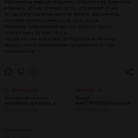
Массажисты мира не нуждаются в банках и не привязаны
к бизнесу, это нас отличает от тех, кто зависит от них.
От нас и массажистов никто не зависит. Массажисты
получают полную стоимость за свои услуги.
Например качественный массаж грудного отдела
позвоночника 20 минт 1250 р
Общий массаж всего тела 3500 рублей за 90 минут.
Аренда, стол и гигиенические средства все за счет
массажистов!
Previous post
Next post
Некогда нам на жизнь
Троицк
жаловаться, дел много, а
www.79019068024.ru Ирина
делать их нужно не спеша
массажист интуитор и
Jun 30 2023 09:37
Jul 03 2023 19:50
Массажисты Мира в Москве.
Кабинет общего
оздоровления и укрепления
здоровья.
Terms of service
Privacy policy