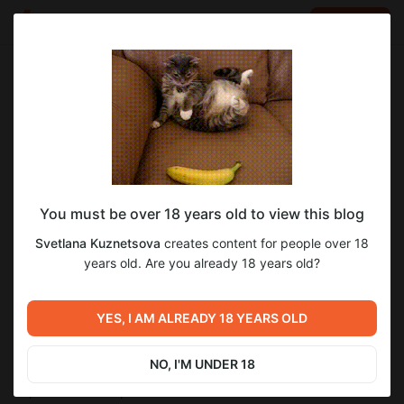
LOG IN
EN
Go to blog
Svetlana Kuznetsova
Jun 30 2023 20:28
SUBSCRIBE
Знаете почему люди не любят платить
You must be over 18 years old to view this blog
банковскими картами?
Svetlana Kuznetsova
creates content for people over 18
Только не говорите, что вы не понимаете. Кто будет платить
years old. Are you already 18 years old?
банковской картой за контент? Никто Это все что
показывают, завлекаловка, что якобы можно заработать.
ЭТО НЕПРАВДА!
YES, I AM ALREADY 18 YEARS OLD
Как только не пытаются втянуть людей что бы они получили
карту в банке.
Не дождетесь! Люди вам не верят.
NO, I'M UNDER 18
Потому что не доверяют банкам! Правильно делают.
Берегите свои нервы от этих клопов.