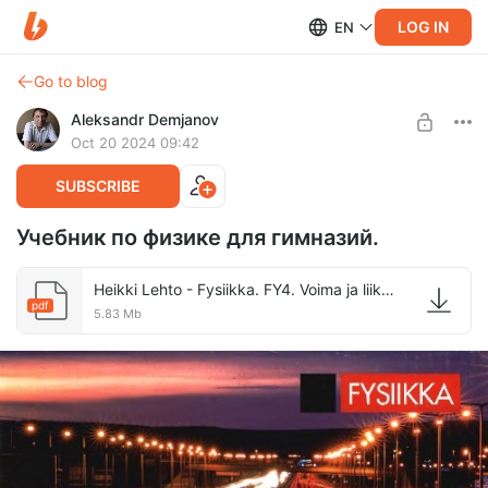
LOG IN
EN
Go to blog
Aleksandr Demjanov
Oct 20 2024 09:42
SUBSCRIBE
Учебник по физике для гимназий.
Heikki Lehto - Fysiikka. FY4. Voima ja liike. (2017).pdf
pdf
5.83 Mb