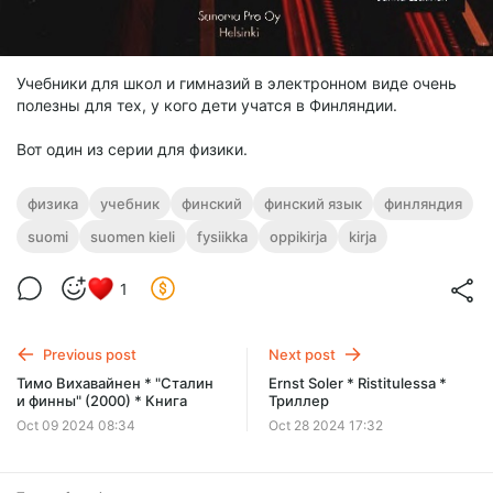
Учебники для школ и гимназий в электронном виде очень
полезны для тех, у кого дети учатся в Финляндии.
Вот один из серии для физики.
физика
учебник
финский
финский язык
финляндия
suomi
suomen kieli
fysiikka
oppikirja
kirja
1
Previous post
Next post
Тимо Вихавайнен * "Сталин
Ernst Soler * Ristitulessa *
и финны" (2000) * Книга
Триллер
Oct 09 2024 08:34
Oct 28 2024 17:32