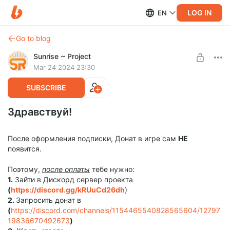
LOG IN
EN
Go to blog
Sunrise ~ Project
Mar 24 2024 23:30
SUBSCRIBE
Здравствуй!
После оформления подписки, Донат в игре сам
НЕ
появится.
Поэтому,
после оплаты
тебе нужно:
1.
Зайти в Дискорд сервер проекта
(
https://discord.gg/kRUuCd26dh
)
2.
Запросить донат в
(
https://discord.com/channels/1154465540828565604/12797
19836670492673
)