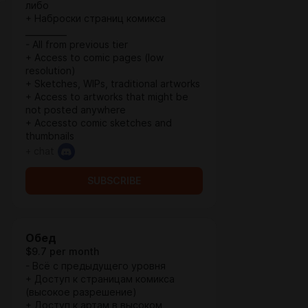
либо
+ Наброски страниц комикса
__________
- All from previous tier
+ Access to comic pages (low
resolution)
+ Sketches, WIPs, traditional artworks
+ Access to artworks that might be
not posted anywhere
+ Accessto comic sketches and
thumbnails
+ chat
SUBSCRIBE
Обед
$9.7 per month
- Всё с предыдущего уровня
+ Доступ к страницам комикса
(высокое разрешение)
+ Доступ к артам в высоком