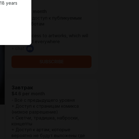
 18 years
Чай
$1.29 per month
+ Ранний доступ к публикуемым
везде работам
__________
+ Early access to artworks, which will
be posted everywhere
+ chat
SUBSCRIBE
Завтрак
$4.6 per month
- Всё с предыдущего уровня
+ Доступ к страницам комикса
(низкое разрешение)
+ Скетчи, традишка, наброски,
концепты
+ Доступ к артам, которые
вероятно не будут выложены где