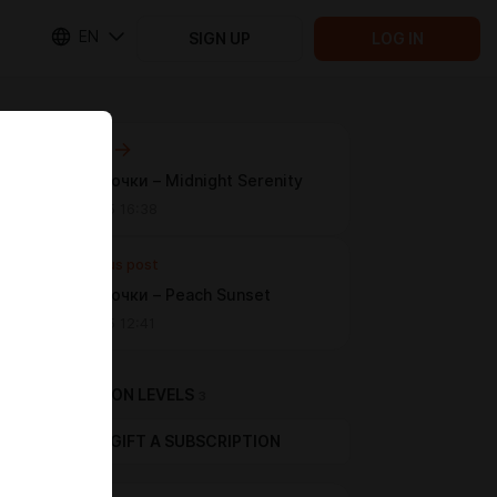
EN
SIGN UP
LOG IN
Next post
Пони-булочки – Midnight Serenity
Jul 12 2025 16:38
Previous post
Пони-булочки – Peach Sunset
Jul 12 2025 12:41
SUBSCRIPTION LEVELS
3
GIFT A SUBSCRIPTION