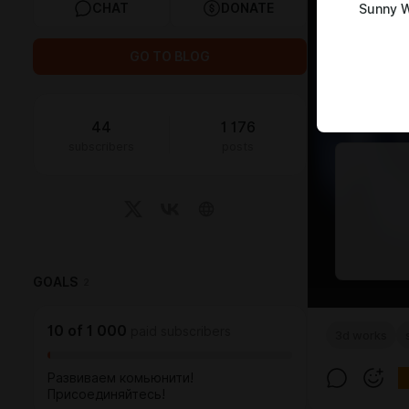
CHAT
DONATE
Sunny 
GO TO BLOG
44
1 176
subscribers
posts
GOALS
2
10
of
1 000
paid subscribers
3d works
Развиваем комьюнити!
Присоединяйтесь!