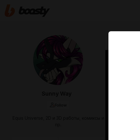
Jul 12 2025 12
Пони-
Sunny Way
Follow
Equis Universe, 2D и 3D работы, комиксы и
пр.