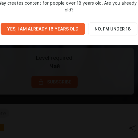
Way
creates content for people over 18 years old. Are you already
old?
YES, I AM ALREADY 18 YEARS OLD
NO, I'M UNDER 18
Level required:
Чай
SUBSCRIBE
sfw