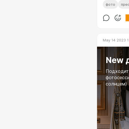
фото
пре
May 14 2023 1
New 
Подходит 
фотосесси
солнцем)