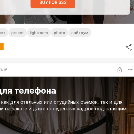
BUY FOR $32
сет
preset
lightroom
photo
лайтрум
3:15
для телефона
как для отельных или студийных съёмок, так и для
й на закате и даже полуденных кадров под палящим