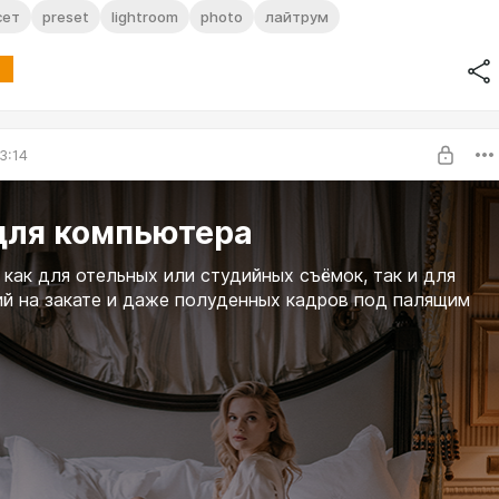
сет
preset
lightroom
photo
лайтрум
3:14
для компьютера
как для отельных или студийных съёмок, так и для
й на закате и даже полуденных кадров под палящим