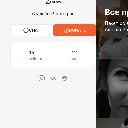
Follow
Все 
Свадебный фотограф
Пакет со 
Autumn Bri
CHAT
DONATE
15
12
subscribers
posts