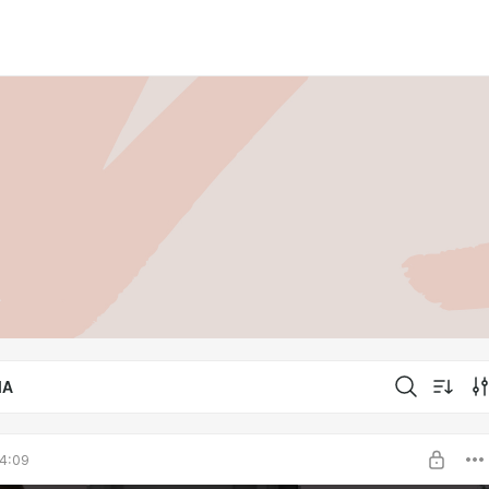
IA
4:09