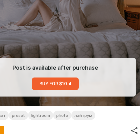
Post is available after purchase
BUY FOR $10.4
сет
preset
lightroom
photo
лайтрум