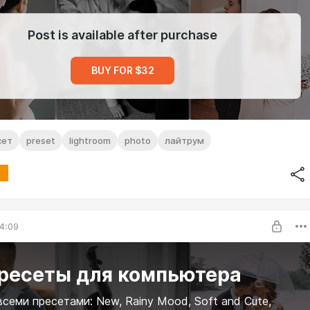
Post is available after purchase
BUY FOR $32
сет
preset
lightroom
photo
лайтрум
4:09
пресеты для компьютера
всеми пресетами: New, Rainy Mood, Soft and Cute,