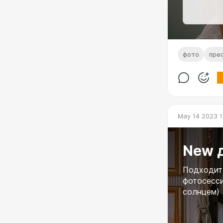
фото
пре
May 14 2023 1
New 
Подходит 
фотосесси
солнцем)