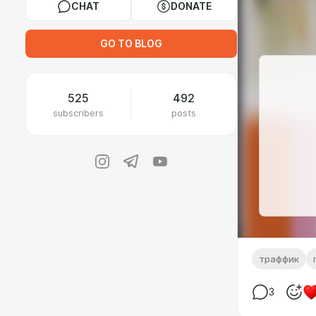
CHAT
DONATE
GO TO BLOG
525
492
subscribers
posts
траффик
3