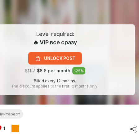
Level required:
🔥 VIP все сразу
UNLOCK POST
$11.7
$8.8 per month
-
25
%
Billed every 12 months.
The discount applies to the first 12 months only.
пинтерест
1