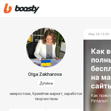
May 05 13:00
Как в
полны
бесп
Olga Zakharova
на ма
Follow
сайт
микростоки, Криейтив маркет, заработок
Как привл
творчеством
Pinterest