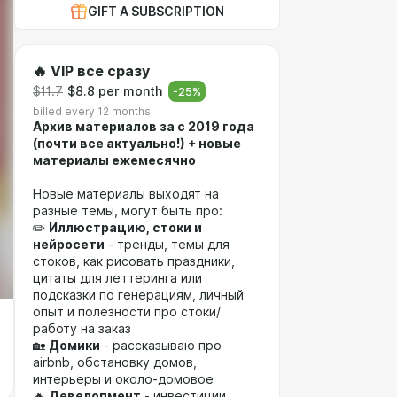
GIFT A SUBSCRIPTION
🔥 VIP все сразу
$11.7
$8.8 per month
-
25
%
billed every 12 months
Архив материалов за c 2019 года
(почти все актуально!) + новые
материалы ежемесячно
Новые материалы выходят на
разные темы, могут быть про:
✏️
Иллюстрацию, стоки и
нейросети
- тренды, темы для
стоков, как рисовать праздники,
цитаты для леттеринга или
подсказки по генерациям, личный
опыт и полезности про стоки/
работу на заказ
🏡
Домики
- рассказываю про
airbnb, обстановку домов,
интерьеры и около-домовое
🔥
Девелопмент
- инвестиции,