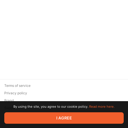
Terms of service
Privacy policy
Brand
By using the site, you agree to our cookie policy.
Read more here.
Support
© 2026 Zaya Solutions Limited. All rights reserved. All trademarks
I AGREE
are the property of their respective owners.