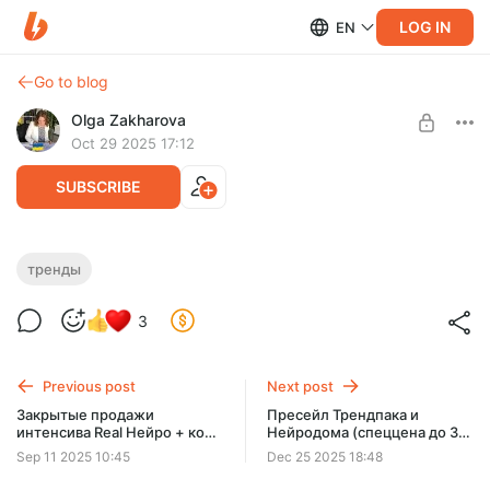
LOG IN
EN
Go to blog
Olga Zakharova
Oct 29 2025 17:12
SUBSCRIBE
7 современных рождественских
тренды
трендов 2025/26 для иллюстраций,
Level required:
3
фото и генераций
🔥 VIP все сразу
Семь трендов для реализации в иллюстрациях, фото и
UNLOCK WITH DISCOUNT
генерациях для Кристмаса (если еще не успели отработать
Previous post
Next post
праздник - очень пора! :)
$11.6
$8.7 per month
Закрытые продажи
Пресейл Трендпака и
-
25
%
интенсива Real Нейро + код
Нейродома (спеццена до 31
на скидочку 😎
декабря 😊❤️)
Billed every 12 months.
Sep 11 2025 10:45
Dec 25 2025 18:48
The discount applies to the first 12 months only.