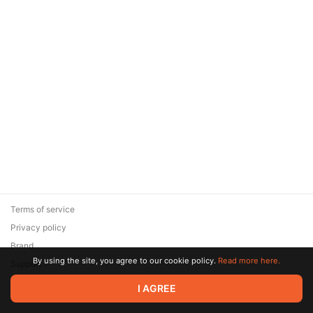
Terms of service
Privacy policy
Brand
By using the site, you agree to our cookie policy.
Read more here.
Support
© 2026 Zaya Solutions Limited. All rights reserved. All trademarks
I AGREE
are the property of their respective owners.