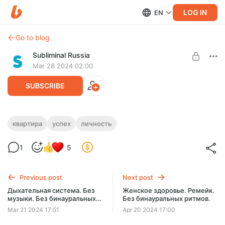
LOG IN
EN
Go to blog
Subliminal Russia
Mar 28 2024 02:00
SUBSCRIBE
Получи квартиру своей мечты. Без
квартира
успех
личность
музыки. Без бинауральных ритмов.
Level required:
1
5
Большая поддержка
Скрытые аффирмации для приобретения квартиры.
Саблиминал.
SUBSCRIBE
Previous post
Next post
Дыхательная система. Без
Женское здоровье. Ремейк.
музыки. Без бинауральных
Без бинауральных ритмов.
ритмов.
Mar 21 2024 17:51
Apr 20 2024 17:00