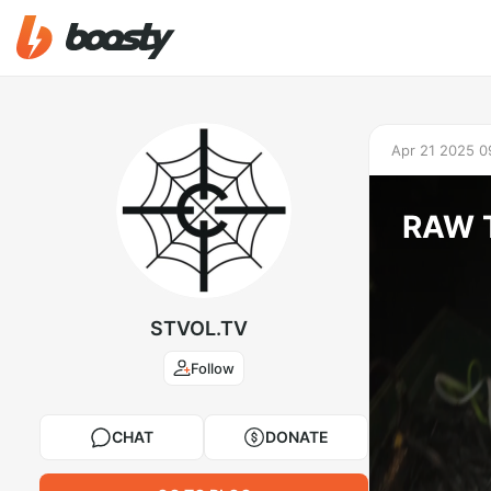
Apr 21 2025 0
RAW 
STVOL.TV
Follow
CHAT
DONATE