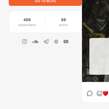
GO TO BLOG
468
88
subscribers
posts