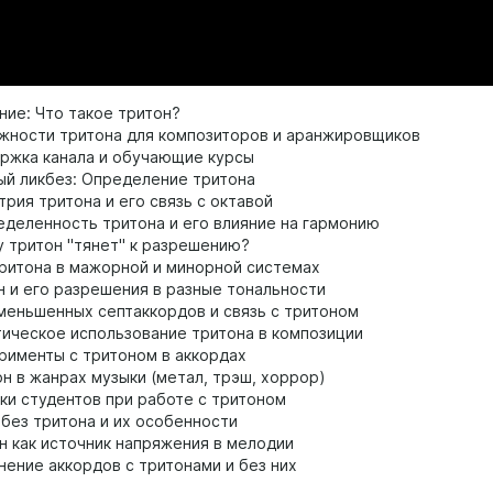
ние: Что такое тритон?
жности тритона для композиторов и аранжировщиков
ржка канала и обучающие курсы
ый ликбез: Определение тритона
рия тритона и его связь с октавой
деленность тритона и его влияние на гармонию
 тритон "тянет" к разрешению?
ритона в мажорной и минорной системах
н и его разрешения в разные тональности
меньшенных септаккордов и связь с тритоном
тическое использование тритона в композиции
рименты с тритоном в аккордах
н в жанрах музыки (метал, трэш, хоррор)
ки студентов при работе с тритоном
без тритона и их особенности
н как источник напряжения в мелодии
нение аккордов с тритонами и без них