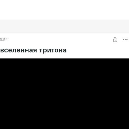
5:54
вселенная тритона