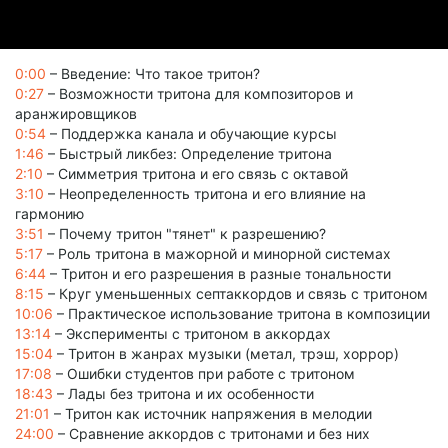
0:00
– Введение: Что такое тритон?
0:27
– Возможности тритона для композиторов и
аранжировщиков
0:54
– Поддержка канала и обучающие курсы
1:46
– Быстрый ликбез: Определение тритона
2:10
– Симметрия тритона и его связь с октавой
3:10
– Неопределенность тритона и его влияние на
гармонию
3:51
– Почему тритон "тянет" к разрешению?
5:17
– Роль тритона в мажорной и минорной системах
6:44
– Тритон и его разрешения в разные тональности
8:15
– Круг уменьшенных септаккордов и связь с тритоном
10:06
– Практическое использование тритона в композиции
13:14
– Эксперименты с тритоном в аккордах
15:04
– Тритон в жанрах музыки (метал, трэш, хоррор)
17:08
– Ошибки студентов при работе с тритоном
18:43
– Лады без тритона и их особенности
21:01
– Тритон как источник напряжения в мелодии
24:00
– Сравнение аккордов с тритонами и без них