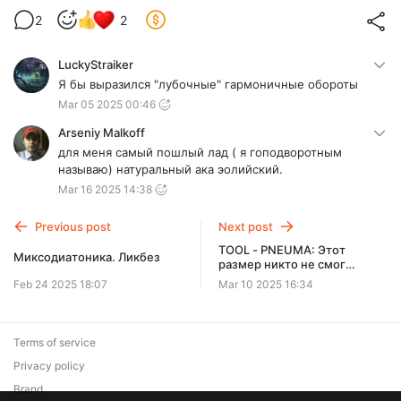
2
2
LuckyStraiker
Я бы выразился "лубочные" гармоничные обороты
Mar 05 2025 00:46
Arseniy Malkoff
для меня самый пошлый лад ( я гоподворотным
называю) натуральный ака эолийский.
Mar 16 2025 14:38
Previous post
Next post
TOOL - PNEUMA: Этот
Миксодиатоника. Ликбез
размер никто не смог
посчитать. Как записывать
Feb 24 2025 18:07
Mar 10 2025 16:34
сложные размер?
Terms of service
Privacy policy
Brand