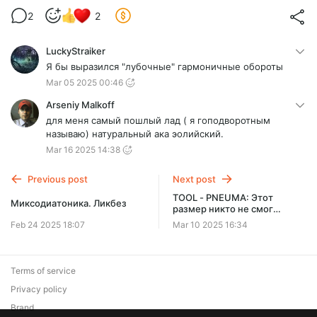
2
2
LuckyStraiker
Я бы выразился "лубочные" гармоничные обороты
Mar 05 2025 00:46
Arseniy Malkoff
для меня самый пошлый лад ( я гоподворотным
называю) натуральный ака эолийский.
Mar 16 2025 14:38
Previous post
Next post
TOOL - PNEUMA: Этот
Миксодиатоника. Ликбез
размер никто не смог
посчитать. Как записывать
Feb 24 2025 18:07
Mar 10 2025 16:34
сложные размер?
Terms of service
Privacy policy
Brand