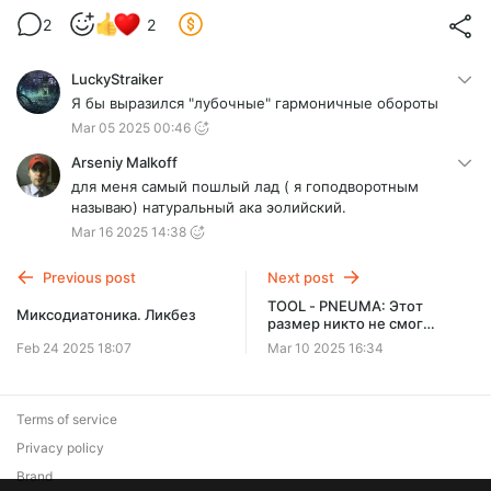
2
2
LuckyStraiker
Я бы выразился "лубочные" гармоничные обороты
Mar 05 2025 00:46
Arseniy Malkoff
для меня самый пошлый лад ( я гоподворотным
называю) натуральный ака эолийский.
Mar 16 2025 14:38
Previous post
Next post
TOOL - PNEUMA: Этот
Миксодиатоника. Ликбез
размер никто не смог
посчитать. Как записывать
Feb 24 2025 18:07
Mar 10 2025 16:34
сложные размер?
Terms of service
Privacy policy
Brand