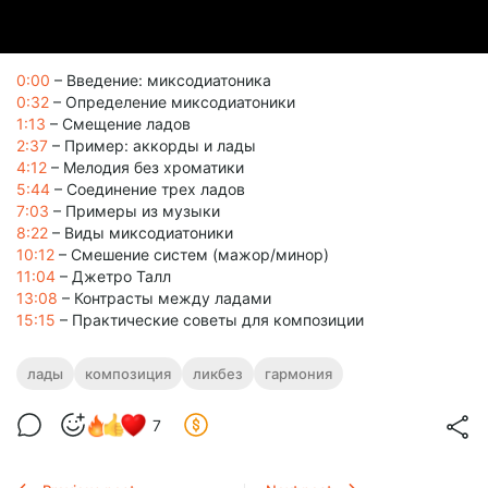
0:00
– Введение: миксодиатоника
0:32
– Определение миксодиатоники
1:13
– Смещение ладов
2:37
– Пример: аккорды и лады
4:12
– Мелодия без хроматики
5:44
– Соединение трех ладов
7:03
– Примеры из музыки
8:22
– Виды миксодиатоники
10:12
– Смешение систем (мажор/минор)
11:04
– Джетро Талл
13:08
– Контрасты между ладами
15:15
– Практические советы для композиции
лады
композиция
ликбез
гармония
7