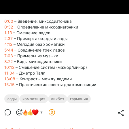
0:00
– Введение: миксодиатоника
0:32
– Определение миксодиатоники
1:13
– Смещение ладов
2:37
– Пример: аккорды и лады
4:12
– Мелодия без хроматики
5:44
– Соединение трех ладов
7:03
– Примеры из музыки
8:22
– Виды миксодиатоники
10:12
– Смешение систем (мажор/минор)
11:04
– Джетро Талл
13:08
– Контрасты между ладами
15:15
– Практические советы для композиции
лады
композиция
ликбез
гармония
7