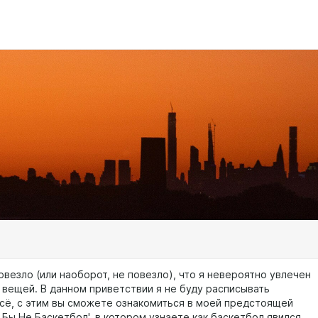
везло (или наоборот, не повезло), что я невероятно увлечен
вещей. В данном приветствии я не буду расписывать
сё, с этим вы сможете ознакомиться в моей предстоящей
 Бы Не Баскетбол', в котором узнаете как баскетбол явился