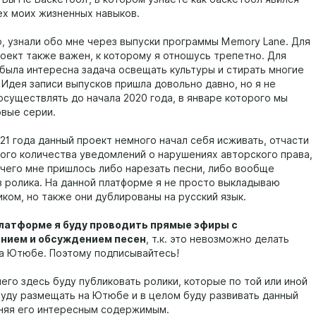
ех моих жизненных навыков.
о, узнали обо мне через выпуски программы Memory Lane. Для
роект также важен, к которому я отношусь трепетно. Для
 была интересна задача освещать культуры и стирать многие
 Идея записи выпусков пришла довольно давно, но я не
осуществлять до начала 2020 года, в январе которого мы
рвые серии.
21 года данный проект немного начал себя исживать, отчасти
ного количества уведомлений о нарушениях авторского права,
 чего мне пришлось либо нарезать песни, либо вообще
из ролика. На данной платформе я не просто выкладываю
иком, но также они дублированы на русский язык.
платформе я буду проводить прямые эфиры с
нием и обсуждением песен
, т.к. это невозможно делать
а Ютюбе. Поэтому подписывайтесь!
его здесь буду публиковать ролики, которые по той или иной
буду размещать на Ютюбе и в целом буду развивать данный
лняя его интересным содержимым.