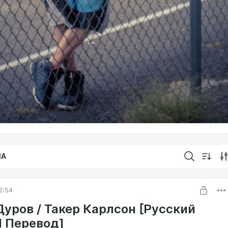
IA
2:54
Дуров / Такер Карлсон [Русский
 Перевод]