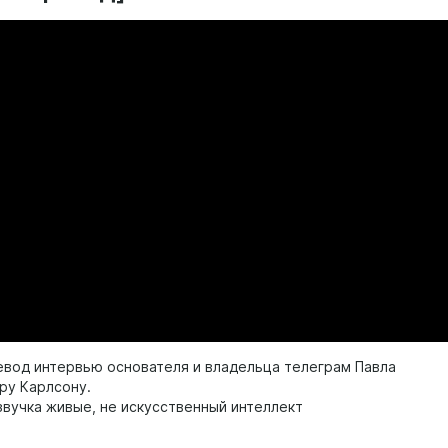
евод интервью основателя и владельца телеграм Павла
ру Карлсону.
звучка живые, не искусственный интеллект