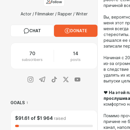
Follow
причиной вс
Actor / Filmmaker / Rapper / Writer
Вы, вероятн
меня этот п
меня всегда
CHAT
DONATE
стереотипы.
решался ее 
записали пе
70
14
Начиная с 20
subscribers
posts
из-за огром
в следствие
удалять их 
выпуски цел
❤️
На этой 
прослушива
GOALS
1
комфортно н
Помимо проч
$91.61
of
$1 964
raised
причине не 
канал, напо