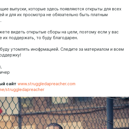
щие выпуски, которые здесь появляются открыты для всех
ей и для их просмотра не обязательно быть платным
м.
жете видеть открытые сборы на цели, поэтому если у вас
е их поддержать, то буду благодарен.
 буду утомлять инофрмацией. Следите за материалом и всем
поддержку!
,
ричер
ый сайт
www.struggledapreacher.com
me/struggledapreacher