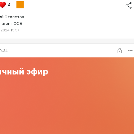
4
ий Столетов
 агент ФСБ
 2024 15:57
0:34
ичный эфир