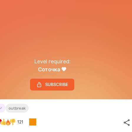
Level required:
Соточка 🧡
SUBSCRIBE
outbreak
121