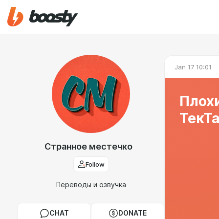
Jan 17 10:01
Плох
ТекТа
Странное местечко
Follow
Переводы и озвучка
CHAT
DONATE