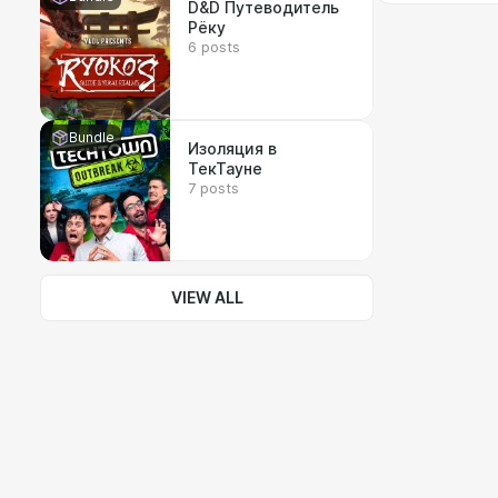
D&D Путеводитель
Рёку
6 posts
Bundle
Изоляция в
ТекТауне
7 posts
VIEW ALL