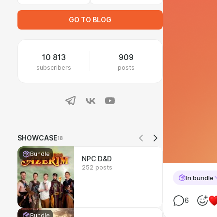
GO TO BLOG
10 813
909
subscribers
posts
SHOWCASE
18
Bundle
NPC D&D
252 posts
In bundle
6
Bundle