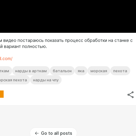
 видео постараюсь показать процесс обработки на станке с
ый вариант полностью.
d.com/
ткам
нарды в арткам
батальон
яка
морская
пехота
рская пехота
нарды на чпу
Go to all posts