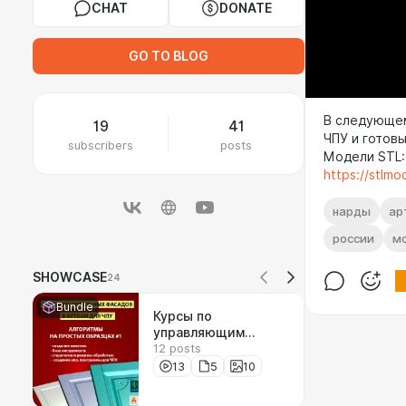
CHAT
DONATE
GO TO BLOG
В следующем
19
41
ЧПУ и готов
subscribers
posts
Модели STL:
https://stlmo
нарды
ар
россии
мо
SHOWCASE
24
Bundle
Курсы по
управляющим
12 posts
программам для
станков с ЧПУ.
13
5
10