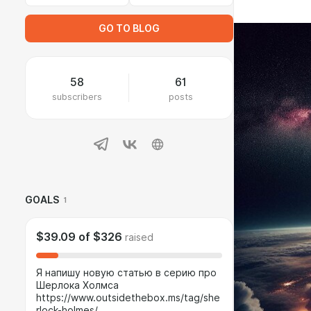
GO TO BLOG
58
61
subscribers
posts
GOALS
1
$39.09
of
$326
raised
Я напишу новую статью в серию про
Шерлока Холмса
https://www.outsidethebox.ms/tag/she
rlock-holmes/