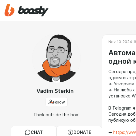
Nov 10 2024 1
Автома
одной 
Сегодня про
одним выстр
🔹 Ускоряем
🔹 На любых
Vadim Sterkin
установке W
Follow
В Telegram 
Сегодня доба
Think outside the box!
публикую об
CHAT
DONATE
➡
https://ww