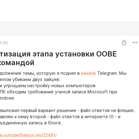
5:25
тизация этапа установки OOBE
командой
должение темы, которую я поднял в
канале
Telegram. Мы
елом убиваем двух зайцев:
 и упрощаем настройку новых компьютеров
 ПК обходим требование ученой записи Microsoft при
indows
я выложил первый вариант решения - файл ответов на флешке.
вляю к нему второй - файл ответов в интернете (!) - и
ъединённую запись в блоге.
w.outsidethebox.ms/22491/