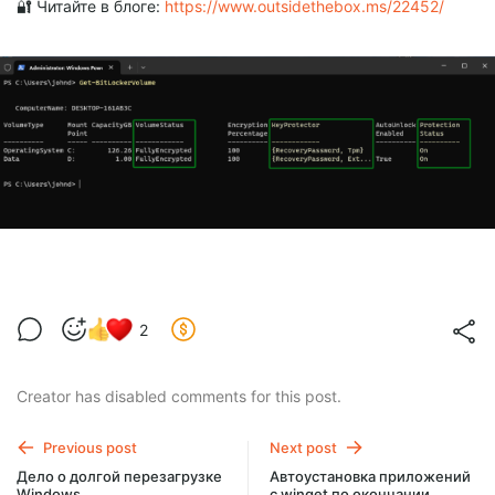
🔐 Читайте в блоге:
https://www.outsidethebox.ms/22452/
2
Creator has disabled comments for this post.
Previous post
Next post
Дело о долгой перезагрузке
Автоустановка приложений
Windows
с winget по окончании