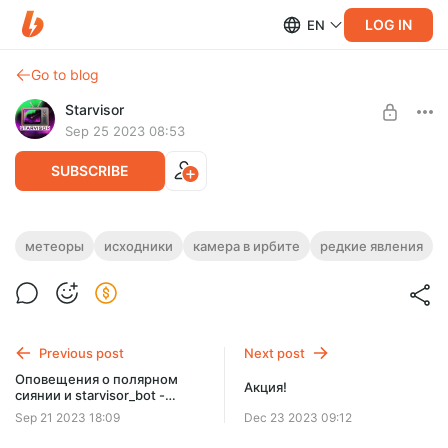
LOG IN
EN
Go to blog
Starvisor
Sep 25 2023 08:53
SUBSCRIBE
Суперболид над Уралом вечером 24
метеоры
исходники
камера в ирбите
редкие явления
сентября 2023 года
Level required:
Партнёр / Partner
Исходники в разрешении 1080p
UNLOCK POST
Previous post
Next post
Оповещения о полярном
Акция!
сиянии и starvisor_bot -
инструкция
Sep 21 2023 18:09
Dec 23 2023 09:12