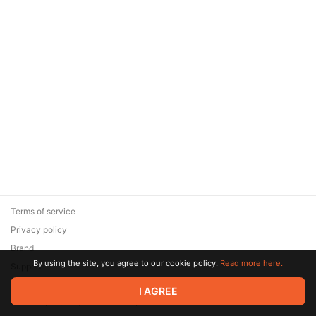
Terms of service
Privacy policy
Brand
By using the site, you agree to our cookie policy.
Read more here.
Support
© 2026 Zaya Solutions Limited. All rights reserved. All trademarks
I AGREE
are the property of their respective owners.