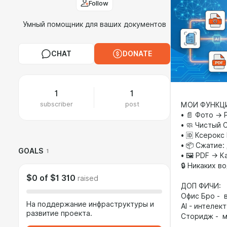
Follow
Умный помощник для ваших документов
CHAT
DONATE
1
1
subscriber
post
МОИ ФУНКЦ
• 📄 Фото →
• 🧼 Чистый 
• 🆔 Ксерокс
• 📦 Сжатие:
GOALS
1
• 🖼 PDF → 
🔒 Никаких в
$0
of
$1 310
raised
ДОП ФИЧИ:
Офис Бро - 
На поддержание инфраструктуры и
AI - интеле
развитие проекта.
Сторидж - м