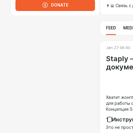
DONATE
👨‍💻 Связь 
FEED
MED
Jan 27 06:40
Staply
докуме
Хватит жонг
для работы 
Концепция St
1️⃣ Инстр
Это не прост