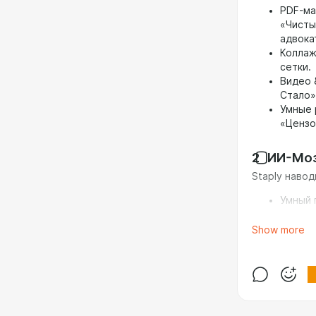
PDF-ма
«Чисты
адвока
Коллаж
сетки.
Видео 
Стало»
Умные 
«Цензо
2️⃣ ИИ-Мо
Staply навод
Умный 
понятн
или до
Show more
Office
коллег
коммен
3️⃣ Облак