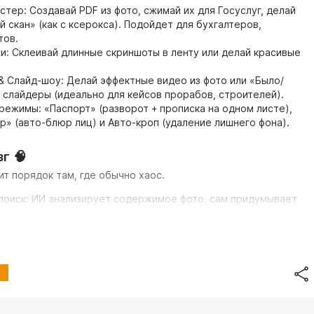
стер: Создавай PDF из фото, сжимай их для Госуслуг, делай
й скан» (как с ксерокса). Подойдет для бухгалтеров,
тов.
и: Склеивай длинные скриншоты в ленту или делай красивые
& Слайд-шоу: Делай эффектные видео из фото или «Было/
 слайдеры (идеально для кейсов прорабов, строителей).
режимы: «Паспорт» (разворот + прописка на одном листе),
р» (авто-блюр лиц) и Авто-кроп (удаление лишнего фона).
зг 🧠
ит порядок там, где обычно хаос.
поиск: ИИ анализирует содержимое фото, сам придумывает
ое имя файлу и проставляет теги. Теперь найти тот самый чек
говор в чате можно за секунду.
 Bro: Наш уникальный ИИ-персонаж. Он не просто робот, а
а, который поддержит шуткой или мотивирующим
тарием, пока ты разгребаешь рутину.
о и Шеринг (Pro) ☁️