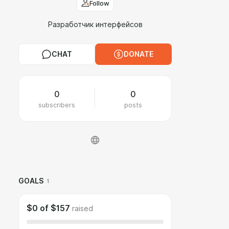
Follow
Разработчик интерфейсов
CHAT
DONATE
0
0
subscribers
posts
GOALS
1
$0
of
$157
raised