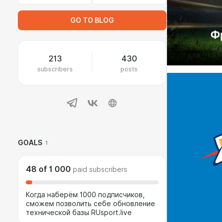
GO TO BLOG
213
430
subscribers
posts
GOALS
1
48
of
1 000
paid subscribers
Когда наберём 1000 подписчиков,
сможем позволить себе обновление
технической базы RUsport.live