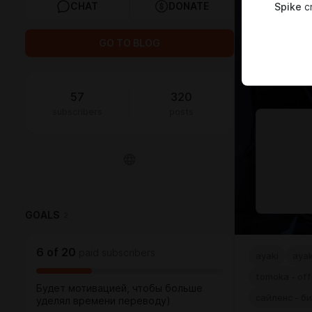
CHAT
DONATE
Spike
cr
GO TO BLOG
57
320
subscribers
posts
GOALS
2
6
of
20
paid subscribers
ayaki
ayak
tomoka - of
Будет мотивацией, чтобы больше
сайленс - 
уделял времени переводу)