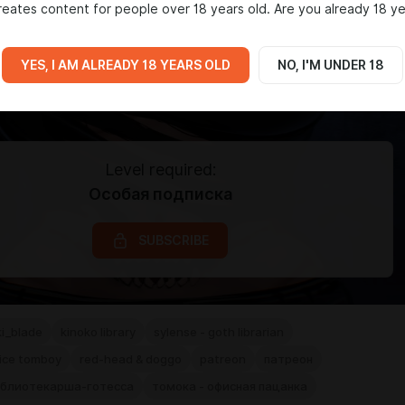
eates content for people over 18 years old. Are you already 18 ye
YES, I AM ALREADY 18 YEARS OLD
NO, I'M UNDER 18
Level required:
Особая подписка
SUBSCRIBE
i_blade
kinoko library
sylense - goth librarian
fice tomboy
red-head & doggo
patreon
патреон
библиотекарша-готесса
томока - офисная пацанка