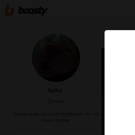
Apr 27 2024 1
Библи
получ
https://tw
Spike
https://ww
https://k
Follow
https://w
Переводчик, который переводит то, что
нужно людям.