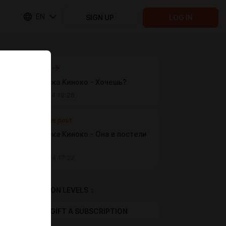
EN
SIGN UP
LOG IN
Next post
Библиотека Киноко - Хочешь?
Apr 27 2024 19:26
Previous post
Библиотека Киноко - Она в постели
(Patreon)
Apr 25 2024 17:22
SUBSCRIPTION LEVELS
2
GIFT A SUBSCRIPTION