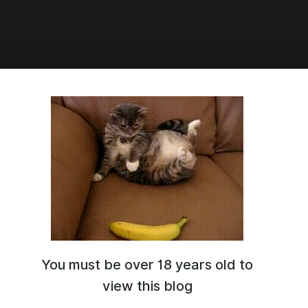
9:24
отека Киноко - Победитель
ит все вкусняшки (Patreon)
itter.com/aYaKi_blade
w.pixiv.net/users/6861872
0699myy.fanbox.cc/
ww.patreon.com/aYaKi357
You must be over 18 years old to
view this blog