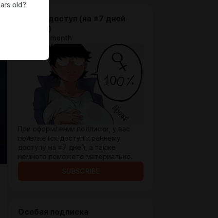
ars old?
Ранний доступ (на ±7 дней
раньше)
$1.31 per month
При оформлении подписки, у вас
появляется доступ к раннему
доступу на ±7 дней, а также
немного поможете материально.
SUBSCRIBE
Особая подписка