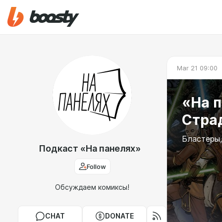
Mar 21 09:00
«На п
Стра
Бластеры,
Подкаст «На панелях»
Follow
Обсуждаем комиксы!
CHAT
DONATE