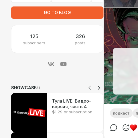
GO TO BLOG
125
326
subscribers
posts
SHOWCASE
31
Тула LIVE: Видео-
версия, часть 4
$1.29 or subscription
подкаст