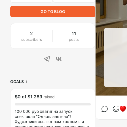
GO TO BLOG
2
11
subscribers
posts
GOALS
1
$0
of
$1 289
raised
100 000 руб хватит на запуск
спектакля "Однопланетяне"!
Художники сошьют нам костюмы и
соорудят передвижную декорацию, а