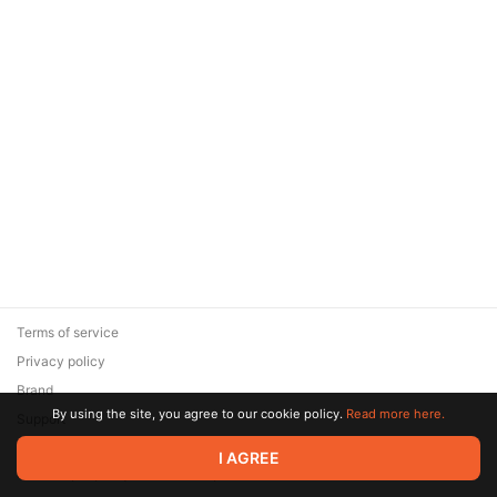
Terms of service
Privacy policy
Brand
By using the site, you agree to our cookie policy.
Read more here.
Support
© 2026 Zaya Solutions Limited. All rights reserved. All trademarks
I AGREE
are the property of their respective owners.