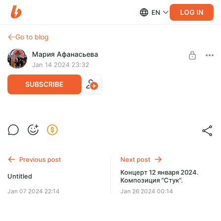
LOG IN
EN
Go to blog
Мария Афанасьева
Jan 14 2024 23:32
SUBSCRIBE
Прогон спектакля "Однопланетяне"
Level required:
Сегодня был первый открытый прогон нашего первого
Школа Особенных Моделей
спектакля, "Однопланетяне". Пока что родители совершают
подвиг, оплачивая спектакль.
Previous post
Next post
UNLOCK WITH DISCOUNT
Концерт 12 января 2024.
Untitled
Композиция "Стук".
$2.6
$1.3 per month
-
50
%
Jan 07 2024 22:14
Jan 26 2024 00:14
Discount applies to the first month only.